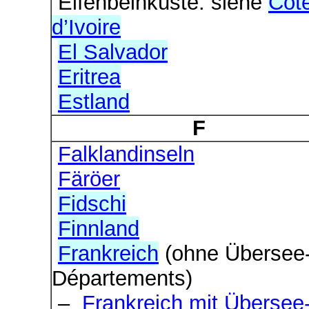
Elfenbeinküste: siehe
Côt
d’Ivoire
El Salvador
Eritrea
Estland
F
Falklandinseln
Färöer
Fidschi
Finnland
Frankreich
(ohne Übersee
Départements)
–
Frankreich mit Übersee