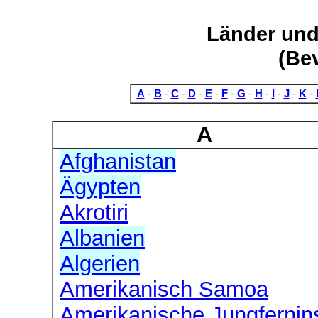
Länder und
(Be
A
-
B
-
C
-
D
-
E
-
F
-
G
-
H
-
I
-
J
-
K
-
A
Afghanistan
Ägypten
Akrotiri
Albanien
Algerien
Amerikanisch Samoa
Amerikanische Jungfernin